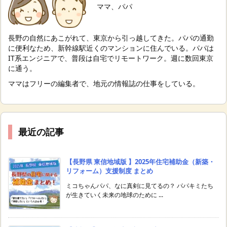
ママ、パパ
長野の自然にあこがれて、東京から引っ越してきた。パパの通勤
に便利なため、新幹線駅近くのマンションに住んでいる。パパは
IT系エンジニアで、普段は自宅でリモートワーク。週に数回東京
に通う。
ママはフリーの編集者で、地元の情報誌の仕事をしている。
最近の記事
【長野県 東信地域版 】2025年住宅補助金（新築・
リフォーム）支援制度 まとめ
ミコちゃんパパ、なに真剣に見てるの？ パパキミたち
が生きていく未来の地球のために ...