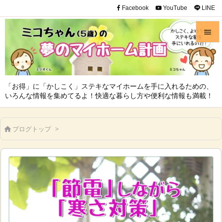
Facebook
YouTube
LINE


メニュ

「お得」に「かしこく」ステキなマイホームを手に入れるための、
サイド
いろんな情報を集めてるよ！快適な暮らし方や便利な情報も満載！

前へ
ブログトップ
>


次へ

検索