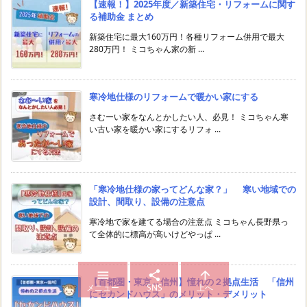
【速報！】2025年度／新築住宅・リフォームに関す
る補助金 まとめ
新築住宅に最大160万円！各種リフォーム併用で最大
280万円！ ミコちゃん家の新 ...
寒冷地仕様のリフォームで暖かい家にする
さむーい家をなんとかしたい人、必見！ ミコちゃん寒
い古い家を暖かい家にするリフォ ...
「寒冷地仕様の家ってどんな家？」 寒い地域での
設計、間取り、設備の注意点
寒冷地で家を建てる場合の注意点 ミコちゃん長野県っ
て全体的に標高が高いけどやっぱ ...



【首都圏・東京↔︎信州】憧れの２拠点生活 「信州
メニュー
SNS
上へ
にセカンドハウス」のメリット・デメリット