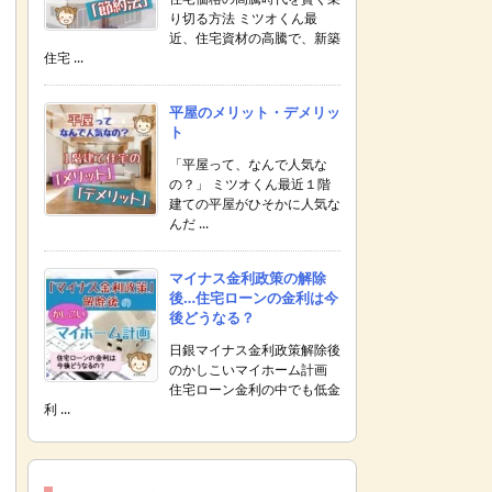
り切る方法 ミツオくん最
近、住宅資材の高騰で、新築
住宅 ...
平屋のメリット・デメリッ
ト
「平屋って、なんで人気な
の？」 ミツオくん最近１階
建ての平屋がひそかに人気な
んだ ...
マイナス金利政策の解除
後…住宅ローンの金利は今
後どうなる？
日銀マイナス金利政策解除後
のかしこいマイホーム計画
住宅ローン金利の中でも低金
利 ...