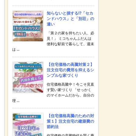
知らないと損する!?「セカ
ンドハウス」と「別荘」の
違い
「第２の家を持ちたい人、必
見！」 ミコちゃんふだんは
便利な駅前で暮らして、週末
は ...
【住宅価格の高騰対策２】
注文住宅の費用を抑えるシ
ンプルな家づくり
住宅価格高騰中！今こそ見直
す賢い家づくり 「せっかく
のマイホームだから、自分の
理 ...
【住宅価格高騰のための対
策１】注文住宅の建築費の
節約法
住宅価格の高騰時代を賢く乗