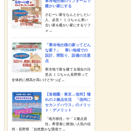
寒冷地仕様のリフォームで
暖かい家にする
さむーい家をなんとかしたい
人、必見！ ミコちゃん寒い
古い家を暖かい家にするリフ
ォ ...
「寒冷地仕様の家ってどん
な家？」 寒い地域での
設計、間取り、設備の注意
点
寒冷地で家を建てる場合の注
意点 ミコちゃん長野県って
全体的に標高が高いけどやっぱ ...
【首都圏・東京↔︎信州】憧
れの２拠点生活 「信州に
セカンドハウス」のメリッ
ト・デメリット
「地方移住」や「２拠点居
住」希望者に根強い人気の信
州・長野県 「自然豊かな環境で ...