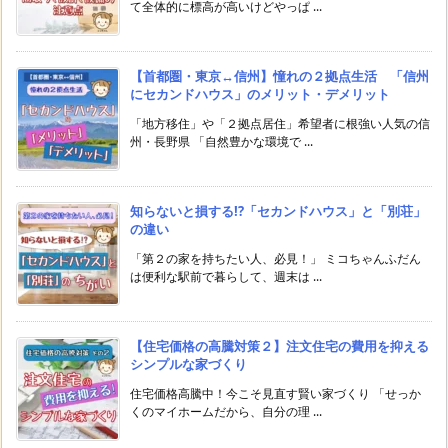
て全体的に標高が高いけどやっぱ ...
【首都圏・東京↔︎信州】憧れの２拠点生活 「信州
にセカンドハウス」のメリット・デメリット
「地方移住」や「２拠点居住」希望者に根強い人気の信
州・長野県 「自然豊かな環境で ...
知らないと損する!?「セカンドハウス」と「別荘」
の違い
「第２の家を持ちたい人、必見！」 ミコちゃんふだん
は便利な駅前で暮らして、週末は ...
【住宅価格の高騰対策２】注文住宅の費用を抑える
シンプルな家づくり
住宅価格高騰中！今こそ見直す賢い家づくり 「せっか
くのマイホームだから、自分の理 ...