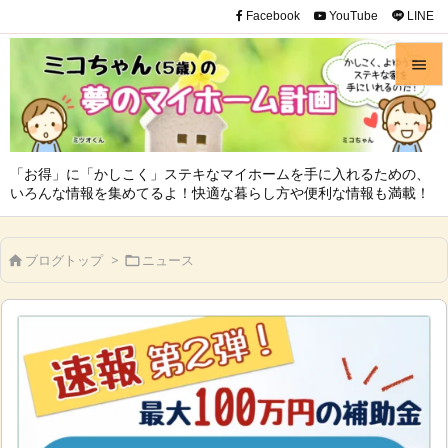
Facebook
YouTube
LINE


メニュ

「お得」に「かしこく」ステキなマイホームを手に入れるための、
サイド
いろんな情報を集めてるよ！快適な暮らし方や便利な情報も満載！

前へ
ブログトップ
>
ニュース



次へ

検索