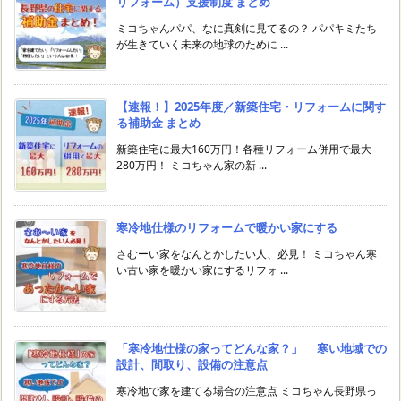
リフォーム）支援制度 まとめ
ミコちゃんパパ、なに真剣に見てるの？ パパキミたち
が生きていく未来の地球のために ...
【速報！】2025年度／新築住宅・リフォームに関す
る補助金 まとめ
新築住宅に最大160万円！各種リフォーム併用で最大
280万円！ ミコちゃん家の新 ...
寒冷地仕様のリフォームで暖かい家にする
さむーい家をなんとかしたい人、必見！ ミコちゃん寒
い古い家を暖かい家にするリフォ ...
「寒冷地仕様の家ってどんな家？」 寒い地域での
設計、間取り、設備の注意点
寒冷地で家を建てる場合の注意点 ミコちゃん長野県っ