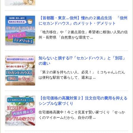
【首都圏・東京↔︎信州】憧れの２拠点生活 「信州
にセカンドハウス」のメリット・デメリット
「地方移住」や「２拠点居住」希望者に根強い人気の信
州・長野県 「自然豊かな環境で ...
知らないと損する!?「セカンドハウス」と「別荘」
の違い
「第２の家を持ちたい人、必見！」 ミコちゃんふだん
は便利な駅前で暮らして、週末は ...
【住宅価格の高騰対策２】注文住宅の費用を抑える
シンプルな家づくり
住宅価格高騰中！今こそ見直す賢い家づくり 「せっか
くのマイホームだから、自分の理 ...