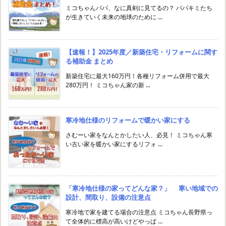
ミコちゃんパパ、なに真剣に見てるの？ パパキミたち
が生きていく未来の地球のために ...
【速報！】2025年度／新築住宅・リフォームに関す
る補助金 まとめ
新築住宅に最大160万円！各種リフォーム併用で最大
280万円！ ミコちゃん家の新 ...
寒冷地仕様のリフォームで暖かい家にする
さむーい家をなんとかしたい人、必見！ ミコちゃん寒
い古い家を暖かい家にするリフォ ...
「寒冷地仕様の家ってどんな家？」 寒い地域での
設計、間取り、設備の注意点
寒冷地で家を建てる場合の注意点 ミコちゃん長野県っ
て全体的に標高が高いけどやっぱ ...