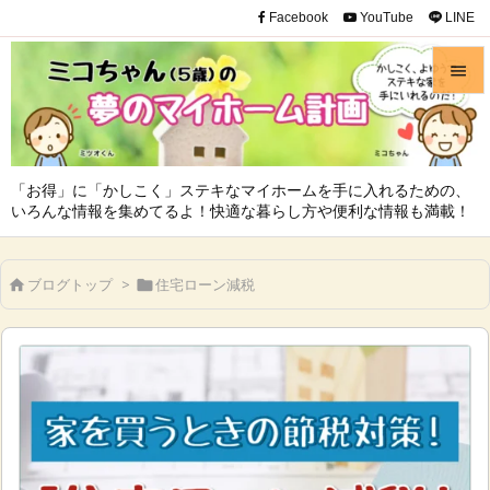
Facebook
YouTube
LINE


メニュ

「お得」に「かしこく」ステキなマイホームを手に入れるための、
サイド
いろんな情報を集めてるよ！快適な暮らし方や便利な情報も満載！

前へ
ブログトップ
>
住宅ローン減税



次へ

検索