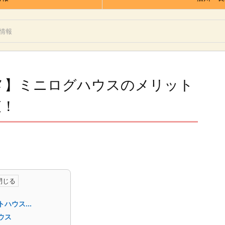
情報
メ】ミニログハウスのメリット
査！
トハウス…
ウス