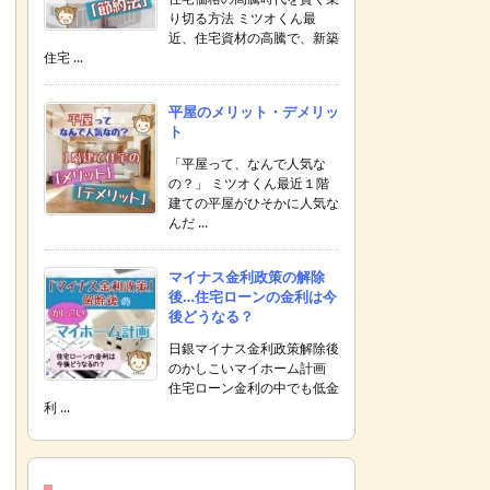
り切る方法 ミツオくん最
近、住宅資材の高騰で、新築
住宅 ...
平屋のメリット・デメリッ
ト
「平屋って、なんで人気な
の？」 ミツオくん最近１階
建ての平屋がひそかに人気な
んだ ...
マイナス金利政策の解除
後…住宅ローンの金利は今
後どうなる？
日銀マイナス金利政策解除後
のかしこいマイホーム計画
住宅ローン金利の中でも低金
利 ...