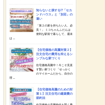
知らないと損する!?「セカ
ンドハウス」と「別荘」の
違い
「第２の家を持ちたい人、必
見！」 ミコちゃんふだんは
便利な駅前で暮らして、週末
は ...
【住宅価格の高騰対策２】
注文住宅の費用を抑えるシ
ンプルな家づくり
住宅価格高騰中！今こそ見直
す賢い家づくり 「せっかく
のマイホームだから、自分の
理 ...
【住宅価格高騰のための対
策１】注文住宅の建築費の
節約法
住宅価格の高騰時代を賢く乗