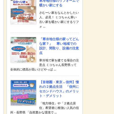
寒冷地仕様のリフォームで
暖かい家にする
さむーい家をなんとかしたい
人、必見！ ミコちゃん寒い
古い家を暖かい家にするリフ
ォ ...
「寒冷地仕様の家ってどん
な家？」 寒い地域での
設計、間取り、設備の注意
点
寒冷地で家を建てる場合の注
意点 ミコちゃん長野県って
全体的に標高が高いけどやっぱ ...
【首都圏・東京↔︎信州】憧
れの２拠点生活 「信州に
セカンドハウス」のメリッ
ト・デメリット
「地方移住」や「２拠点居
住」希望者に根強い人気の信
州・長野県 「自然豊かな環境で ...