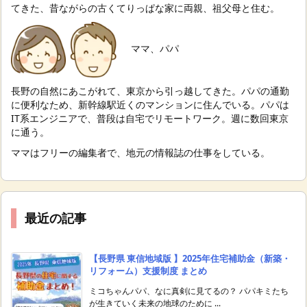
てきた、昔ながらの古くてりっぱな家に両親、祖父母と住む。
ママ、パパ
長野の自然にあこがれて、東京から引っ越してきた。パパの通勤
に便利なため、新幹線駅近くのマンションに住んでいる。パパは
IT系エンジニアで、普段は自宅でリモートワーク。週に数回東京
に通う。
ママはフリーの編集者で、地元の情報誌の仕事をしている。
最近の記事
【長野県 東信地域版 】2025年住宅補助金（新築・
リフォーム）支援制度 まとめ
ミコちゃんパパ、なに真剣に見てるの？ パパキミたち
が生きていく未来の地球のために ...