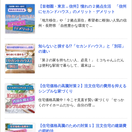
【首都圏・東京↔︎信州】憧れの２拠点生活 「信州
にセカンドハウス」のメリット・デメリット
「地方移住」や「２拠点居住」希望者に根強い人気の信
州・長野県 「自然豊かな環境で ...
知らないと損する!?「セカンドハウス」と「別荘」
の違い
「第２の家を持ちたい人、必見！」 ミコちゃんふだん
は便利な駅前で暮らして、週末は ...
【住宅価格の高騰対策２】注文住宅の費用を抑える
シンプルな家づくり
住宅価格高騰中！今こそ見直す賢い家づくり 「せっか
くのマイホームだから、自分の理 ...
【住宅価格高騰のための対策１】注文住宅の建築費
の節約法