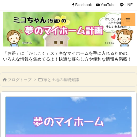
Facebook
YouTube
LINE


メニュ

「お得」に「かしこく」ステキなマイホームを手に入れるための、
サイド
いろんな情報を集めてるよ！快適な暮らし方や便利な情報も満載！

前へ
ブログトップ
>
家と土地の基礎知識



次へ

検索