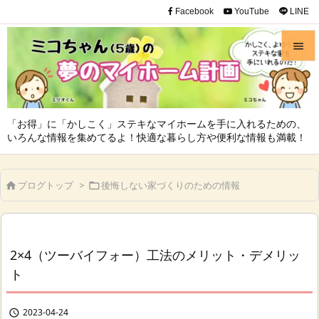
Facebook
YouTube
LINE


メニュ

「お得」に「かしこく」ステキなマイホームを手に入れるための、
サイド
いろんな情報を集めてるよ！快適な暮らし方や便利な情報も満載！

前へ
ブログトップ
>
後悔しない家づくりのための情報



次へ

検索
2×4（ツーバイフォー）工法のメリット・デメリッ
ト
2023-04-24
