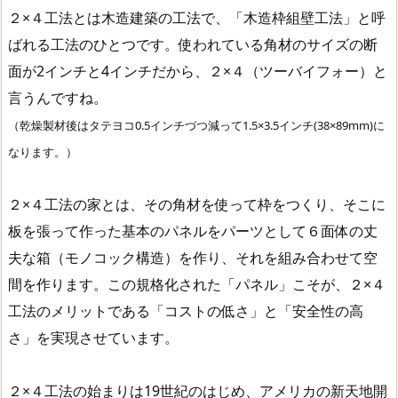
２×４工法とは木造建築の工法で、「木造枠組壁工法」と呼
ばれる工法のひとつです。使われている
角材のサイズの断
面が2インチと4インチだから、２×４（ツーバイフォー）
と
言うんですね。
（乾燥製材後はタテヨコ0.5インチづつ減って1.5×3.5インチ(38×89mm)に
なります。）
２×４工法の家とは、その角材を使って枠をつくり、そこに
板を張って作った基本のパネルをパーツとして６面体の丈
夫な箱（モノコック構造）を作り、それを組み合わせて空
間を作ります。この
規格化された「パネル」こそが、２×４
工法のメリットである「コストの低さ」と「安全性の高
さ」を実現させています。
２×４工法の始まりは19世紀のはじめ、アメリカの新天地開