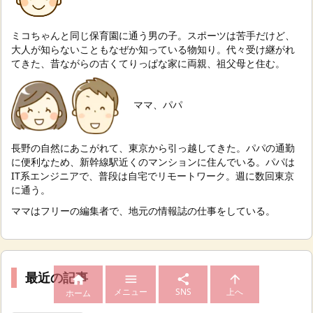
ミコちゃんと同じ保育園に通う男の子。スポーツは苦手だけど、
大人が知らないこともなぜか知っている物知り。代々受け継がれ
てきた、昔ながらの古くてりっぱな家に両親、祖父母と住む。
ママ、パパ
長野の自然にあこがれて、東京から引っ越してきた。パパの通勤
に便利なため、新幹線駅近くのマンションに住んでいる。パパは
IT系エンジニアで、普段は自宅でリモートワーク。週に数回東京
に通う。
ママはフリーの編集者で、地元の情報誌の仕事をしている。
最近の記事




メニュー
SNS
上へ
ホーム