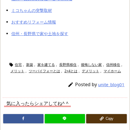
ミコちゃんの突撃取材
おすすめリフォーム情報
信州・長野県で家や土地を探す
住宅
,
新築
,
家を建てる
,
長野県移住
,
後悔しない家
,
信州移住
,

メリット
,
ツーバイフォーとは
,
2×4とは
,
デメリット
,
マイホーム
Posted by

unite_blog01
気に入ったらシェアしてね^ ^
Copy