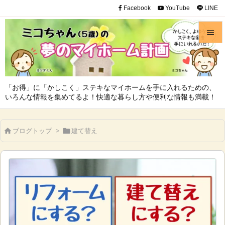
Facebook
YouTube
LINE


メニュ

「お得」に「かしこく」ステキなマイホームを手に入れるための、
サイド
いろんな情報を集めてるよ！快適な暮らし方や便利な情報も満載！

前へ
ブログトップ
>
建て替え



次へ

検索