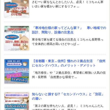
さむーい家をなんとかしたい人、必見！ ミコちゃん寒
い古い家を暖かい家にするリフォ ...
「寒冷地仕様の家ってどんな家？」 寒い地域での
設計、間取り、設備の注意点
寒冷地で家を建てる場合の注意点 ミコちゃん長野県っ
て全体的に標高が高いけどやっぱ ...
【首都圏・東京↔︎信州】憧れの２拠点生活 「信州
にセカンドハウス」のメリット・デメリット
「地方移住」や「２拠点居住」希望者に根強い人気の信
州・長野県 「自然豊かな環境で ...
知らないと損する!?「セカンドハウス」と「別荘」
の違い
「第２の家を持ちたい人、必見！」 ミコちゃんふだん