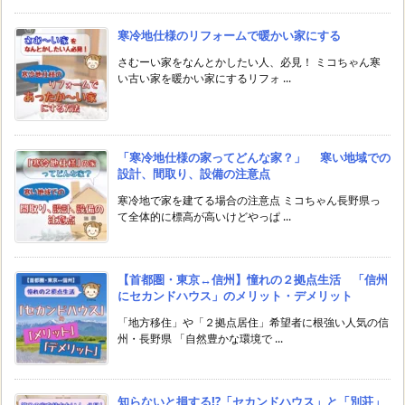
寒冷地仕様のリフォームで暖かい家にする
さむーい家をなんとかしたい人、必見！ ミコちゃん寒
い古い家を暖かい家にするリフォ ...
「寒冷地仕様の家ってどんな家？」 寒い地域での
設計、間取り、設備の注意点
寒冷地で家を建てる場合の注意点 ミコちゃん長野県っ
て全体的に標高が高いけどやっぱ ...
【首都圏・東京↔︎信州】憧れの２拠点生活 「信州
にセカンドハウス」のメリット・デメリット
「地方移住」や「２拠点居住」希望者に根強い人気の信
州・長野県 「自然豊かな環境で ...
知らないと損する!?「セカンドハウス」と「別荘」