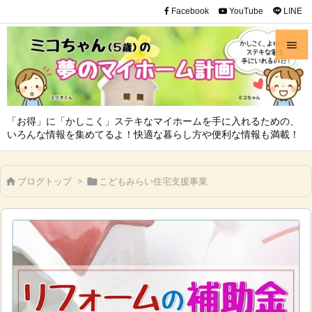
Facebook
YouTube
LINE


メニュ

「お得」に「かしこく」ステキなマイホームを手に入れるための、
サイド
いろんな情報を集めてるよ！快適な暮らし方や便利な情報も満載！

前へ
ブログトップ
>
こどもみらい住宅支援事業



次へ

検索